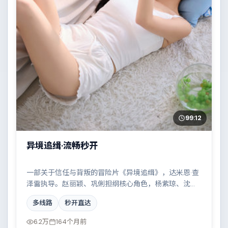
99:12
异境追缉·流畅秒开
一部关于信任与背叛的冒险片《异境追缉》，达米恩·查
泽雷执导。赵丽颖、巩俐担纲核心角色，杨紫琼、沈腾
等实力加盟，取景与班底多来自法国。雨夜、旧楼与一
多线路
秒开直达
封未寄出的信构成叙事起点。结尾留白耐人寻味。
6.2万
164个月前