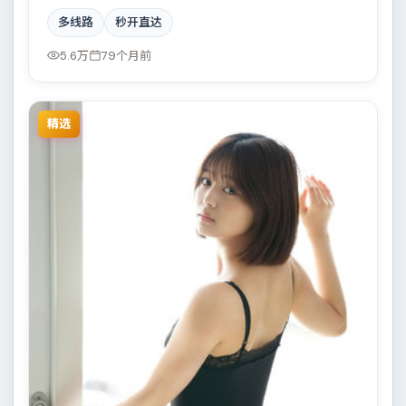
斯、木村拓哉、杨幂共同撑起复杂人物关系，边境线上
多线路
秒开直达
的对峙与谈判扣人心弦。
5.6万
79个月前
精选