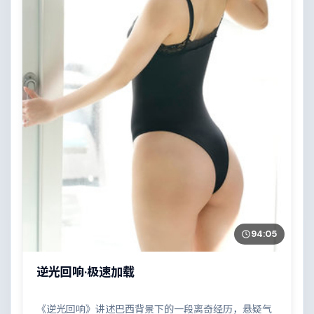
94:05
逆光回响·极速加载
《逆光回响》讲述巴西背景下的一段离奇经历，悬疑气