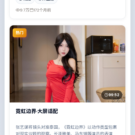
的事故牵出陈年秘辛。
9.7万
172个月前
热门
99:52
霓虹边界·大屏适配
张艺谋将镜头对准泰国，《霓虹边界》以动作类型包裹
对现实议题的观察。长泽雅美、马东锡等演员的表演层