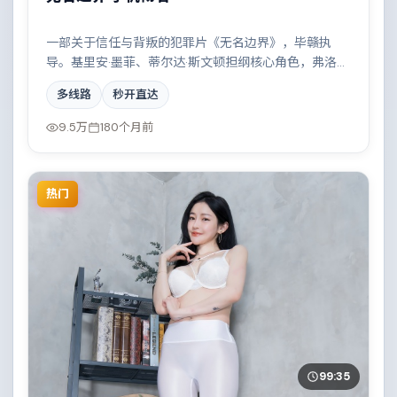
一部关于信任与背叛的犯罪片《无名边界》，毕赣执
导。基里安·墨菲、蒂尔达·斯文顿担纲核心角色，弗洛伦
斯·皮尤、木村拓哉、段奕宏等实力加盟，取景与班底多
多线路
秒开直达
来自意大利。一场看似偶然的事故牵出陈年秘辛。结尾
留白耐人寻味。
9.5万
180个月前
热门
99:35