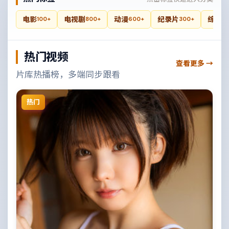
电影
电视剧
动漫
纪录片
综艺
100+
800+
600+
300+
4
热门视频
查看更多 →
片库热播榜，多端同步跟看
热门