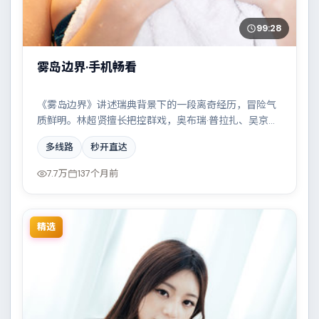
99:28
雾岛边界·手机畅看
《雾岛边界》讲述瑞典背景下的一段离奇经历，冒险气
质鲜明。林超贤擅长把控群戏，奥布瑞·普拉扎、吴京、
蒂尔达·斯文顿、白宇共同撑起复杂人物关系，雨夜、旧
多线路
秒开直达
楼与一封未寄出的信构成叙事起点。
7.7万
137个月前
精选