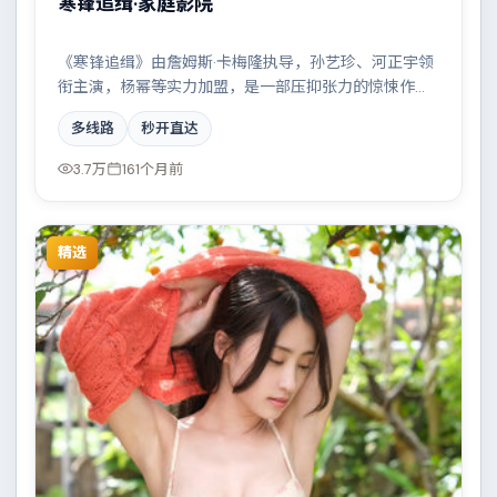
寒锋追缉·家庭影院
《寒锋追缉》由詹姆斯·卡梅隆执导，孙艺珍、河正宇领
衔主演，杨幂等实力加盟，是一部压抑张力的惊悚作
品。故事主要发生在中国台湾，科技伦理与情感羁绊形
多线路
秒开直达
成强烈对撞。影片在视听语言与叙事节奏上均有突破，
适合喜欢深度叙事的观众。
3.7万
161个月前
精选