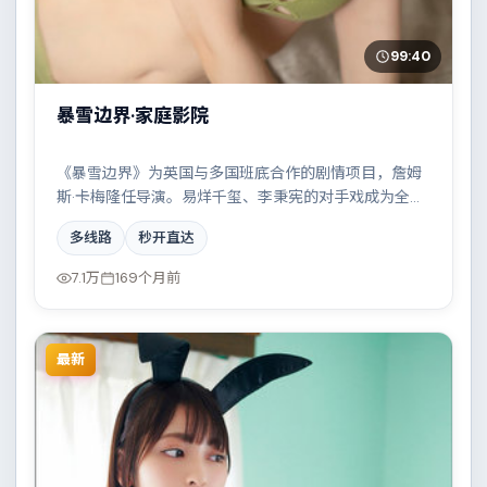
99:40
暴雪边界·家庭影院
《暴雪边界》为英国与多国班底合作的剧情项目，詹姆
斯·卡梅隆任导演。易烊千玺、李秉宪的对手戏成为全片
高光，一场看似偶然的事故牵出陈年秘辛。配乐与摄影
多线路
秒开直达
风格统一，具备院线质感。
7.1万
169个月前
最新