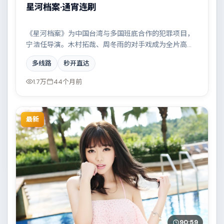
星河档案·通宵连刷
《星河档案》为中国台湾与多国班底合作的犯罪项目，
宁浩任导演。木村拓哉、周冬雨的对手戏成为全片高
光，小人物在时代洪流中的抉择令人唏嘘。配乐与摄影
多线路
秒开直达
风格统一，具备院线质感。
1.7万
44个月前
最新
90:59