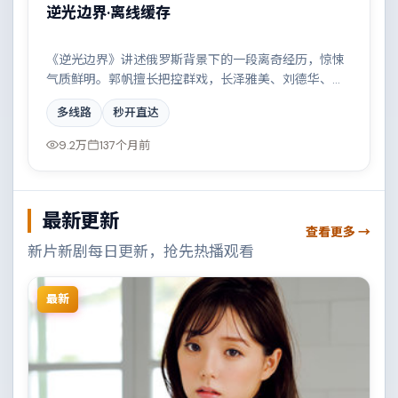
逆光边界·离线缓存
《逆光边界》讲述俄罗斯背景下的一段离奇经历，惊悚
气质鲜明。郭帆擅长把控群戏，长泽雅美、刘德华、王
景春共同撑起复杂人物关系，科技伦理与情感羁绊形成
多线路
秒开直达
强烈对撞。
9.2万
137个月前
最新更新
查看更多 →
新片新剧每日更新，抢先热播观看
最新