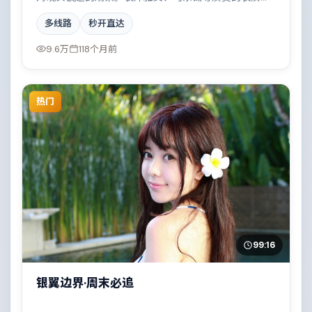
次丰富，都市霓虹下的人性试炼与自我救赎。全片在类
多线路
秒开直达
型元素与人文关怀之间取得平衡。
9.6万
118个月前
热门
99:16
银翼边界·周末必追