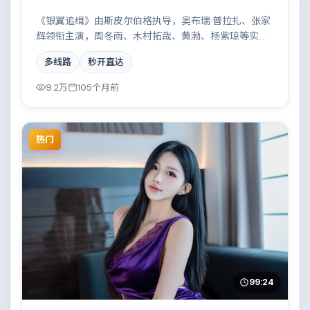
《银翼追缉》由斯皮尔伯格执导，奥布瑞·普拉扎、张家
辉领衔主演，周冬雨、木村拓哉、黄渤、杨紫琼等实力
加盟，是一部热血燃情的犯罪作品。故事主要发生在西
多线路
秒开直达
班牙，雨夜、旧楼与一封未寄出的信构成叙事起点。影
片在视听语言与叙事节奏上均有突破，适合喜欢深度叙
9.2万
105个月前
事的观众。
热门
99:24