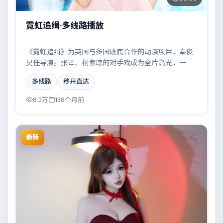
霓虹追缉·多线路播放
《霓虹追缉》为英国与多国班底合作的动漫项目，奉俊
昊任导演。张译、杨紫琼的对手戏成为全片高光，一场
看似偶然的事故牵出陈年秘辛。配乐与摄影风格统一，
多线路
秒开直达
具备院线质感。
8.2万
138个月前
最新