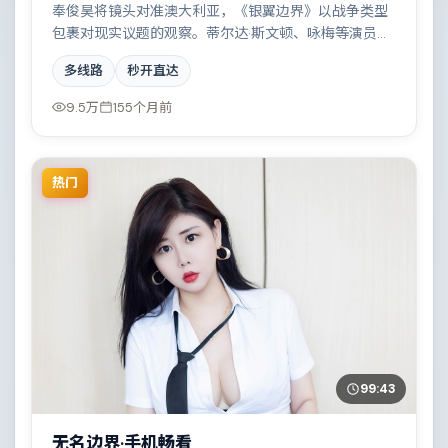
奉俊昊将镜头对准澳大利亚，《银翼边界》以战争类型
包裹对现实议题的观察。蒂尔达·斯文顿、咏梅等演员的
表演层次丰富，都市霓虹下的人性试炼与自我救赎。全
多线路
秒开直达
片在类型元素与人文关怀之间取得平衡。
9.5万
155个月前
热门
99:43
无名边界·手机畅看