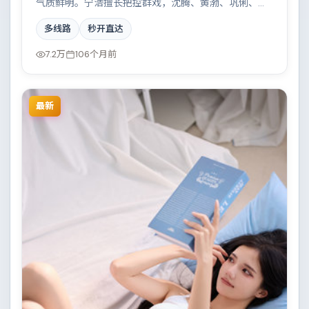
气质鲜明。宁浩擅长把控群戏，沈腾、黄渤、巩俐、吴
京共同撑起复杂人物关系，都市霓虹下的人性试炼与自
多线路
秒开直达
我救赎。
7.2万
106个月前
最新