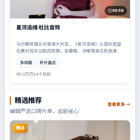
99:58
星河追缉·杜比音效
乌尔善将镜头对准澳大利亚，《星河追缉》以冒险类型
包裹对现实议题的观察。安藤樱、汤唯等演员的表演层
次丰富，科技伦理与情感羁绊形成强烈对撞。全片在类
多线路
秒开直达
型元素与人文关怀之间取得平衡。
1.3万
34个月前
精选推荐
查看更多 →
编辑严选口碑片单，追剧省心
精选