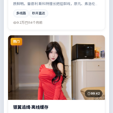
质鲜明。雷德利·斯科特擅长把控群戏，廖凡、弗洛伦斯·
皮尤、基里安·墨菲、马东锡共同撑起复杂人物关系，科
多线路
秒开直达
技伦理与情感羁绊形成强烈对撞。
9.2万
114个月前
热门
99:42
银翼追缉·离线缓存