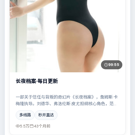
99:55
长夜档案·每日更新
一部关于信任与背叛的奇幻片《长夜档案》，詹姆斯·卡
梅隆执导。刘德华、弗洛伦斯·皮尤担纲核心角色，范
伟、赵丽颖、秦昊、河正宇等实力加盟，取景与班底多
多线路
秒开直达
来自瑞典。边境线上的对峙与谈判扣人心弦。结尾留白
耐人寻味。
5.5万
43个月前