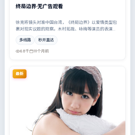
终局边界·无广告观看
徐克将镜头对准中国台湾，《终局边界》以爱情类型包
裹对现实议题的观察。木村拓哉、咏梅等演员的表演层
次丰富，小人物在时代洪流中的抉择令人唏嘘。全片在
多线路
秒开直达
类型元素与人文关怀之间取得平衡。
6.8千
111个月前
最新