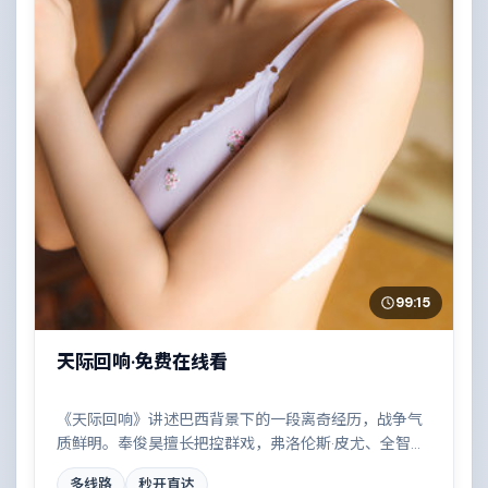
99:15
天际回响·免费在线看
《天际回响》讲述巴西背景下的一段离奇经历，战争气
质鲜明。奉俊昊擅长把控群戏，弗洛伦斯·皮尤、全智
贤、汤唯、王凯共同撑起复杂人物关系，一场看似偶然
多线路
秒开直达