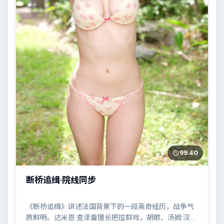
99:40
断桥追缉·院线同步
《断桥追缉》讲述法国背景下的一段离奇经历，战争气
质鲜明。达米恩·查泽雷擅长把控群戏，胡歌、汤姆·汉克