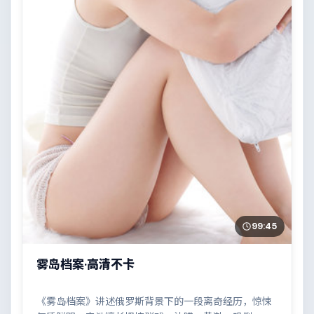
99:45
雾岛档案·高清不卡
《雾岛档案》讲述俄罗斯背景下的一段离奇经历，惊悚