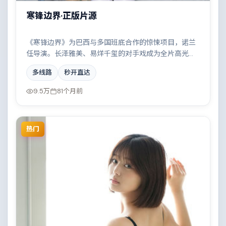
寒锋边界·正版片源
《寒锋边界》为巴西与多国班底合作的惊悚项目，诺兰
任导演。长泽雅美、易烊千玺的对手戏成为全片高光，
雨夜、旧楼与一封未寄出的信构成叙事起点。配乐与摄
多线路
秒开直达
影风格统一，具备院线质感。
9.5万
81个月前
热门