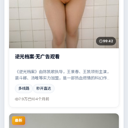
99:42
逆光档案·无广告观看
《逆光档案》由陈凯歌执导，王景春、王凯领衔主演，
裴斗娜、汤唯等实力加盟，是一部热血燃情的科幻作
品。故事主要发生在法国，一场看似偶然的事故牵出陈
多线路
秒开直达
年秘辛。影片在视听语言与叙事节奏上均有突破，适合
喜欢深度叙事的观众。
7.9万
104个月前
最新